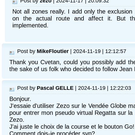
Post by
zezo
| 2024-11-17 | 20:09:32
Not all zones really. I add only the exclusio
on the actual route and affect it. But t
implemented.
Post by
MikeFloutier
| 2024-11-19 | 12:12:57
Thank you Cvetan, could you possibly add th
the sake of us folk who decided to follow Jea
Post by
Pascal GELLE
| 2024-11-19 | 12:22:03
Bonjour.
J'essaie d'utiliser Zezo sur le Vendée Globe ma
pour entrer mon pseudo virtual Regatta sur la
Zezo.
J'ai juste le choix de la course et le bouton Go!
Comment dois-je procéder svp?